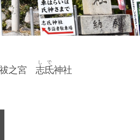
しで
 祓之宮
志氐
神社