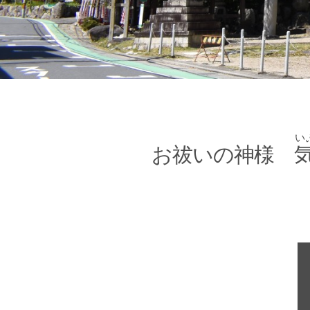
い
お祓いの神様