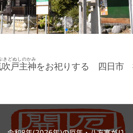
ぶきどぬしのかみ
気吹戸主神
をお祀りする 四日市